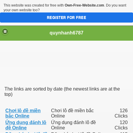
This website was created for free with
Own-Free-Website.com
. Do you want
your own website too?
REGISTER FOR FREE
quynhanh6787
The links are sorted by date (the newest links are at the
top)
Chơi lô đề miền
Chơi lô đề miền bắc
126
bắc Online
Online
Clicks
Ứng dụng đánh lô
Ứng dụng đánh lô đề
120
đề Online
Online
Clicks